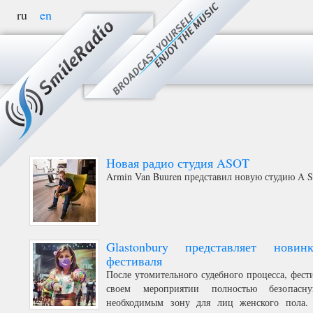
ru
en
МЕНЮ
Новая радио студия ASOT
Armin Van Buuren представил новую студию A St
Glastonbury представляет новин
фестиваля
После утомительного судебного процесса, фести
своем мероприятии полностью безопас
необходимым зону для лиц женского пола. 