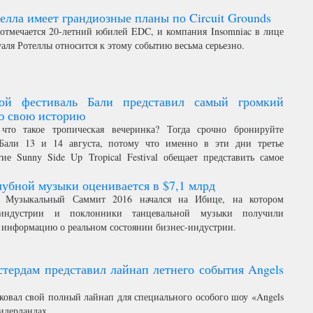
еред новости, которая может вызвать реальный рвотный рефлекс у
елла имеет грандиозные планы по Circuit Grounds
итателей…
отмечается 20-летний юбилей EDC, и компания Insomniac в лице
аля Ротеллы относится к этому событию весьма серьезно.
ой фестиваль Бали представил самый громкий
сю свою историю
 что такое тропическая вечеринка? Тогда срочно бронируйте
Бали 13 и 14 августа, потому что именно в эти дни третье
ие Sunny Side Up Tropical Festival обещает представить самое
релищное шоу за всю свою историю.
убной музыки оценивается в $7,1 млрд
 Музыкальный Саммит 2016 начался на Ибице, на котором
 индустрии и поклонники танцевальной музыки получили
информацию о реальном состоянии бизнес-индустрии.
стердам представил лайнап летнего события Angels
иковал свой полный лайнап для специального особого шоу «Angels
идерландах.