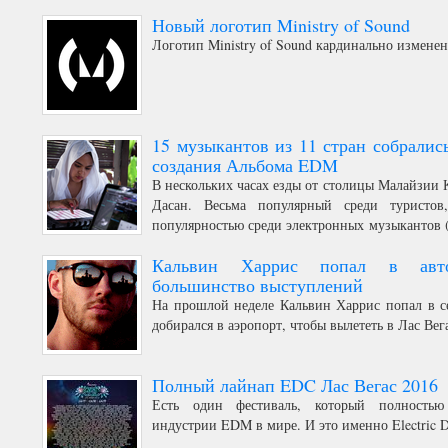
Sisterhood», (что можно перевести как «Сестр
Новый логотип Ministry of Sound
исключительно девушки, а также все, 
«гетеросексуалы, сексуальные меньшинства, тр
Логотип Ministry of Sound кардинально изменен
15 музыкантов из 11 стран собралис
создания Альбома EDM
В нескольких часах езды от столицы Малайзии 
Дасан. Весьма популярный среди туристов,
популярностью среди электронных музыкантов 
Modeselektor), которые регулярно выступают здес
Кальвин Харрис попал в авто
большинство выступлений
На прошлой неделе Кальвин Харрис попал в се
добирался в аэропорт, чтобы вылететь в Лас Вег
Полный лайнап EDC Лас Вегас 2016
Есть один фестиваль, который полностью
индустрии EDM в мире. И это именно Electric Da