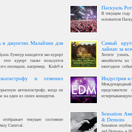
инство») и в ней могут находиться
теперь пришел ч
Паскуаль Рот
кто идентифицирует себя как
слабонервных ч
ансвеститы или инвалиды».
В текущем году 
основателя Паску
ь в джунглях Малайзии для
Самый крут
лайнап за в
Куала Лумпур находится эко-курорт
Хотите узнать,
 этот курорт также пользуется
авиабилеты на 
(его посещали, например, Kode9 и
ежегодное событ
ь с 2010.
грандиозное и з
катастрофу и отменил
Индустрия кл
Международный
рьезную автокатастрофу, когда он
представители
ас на один из своих концертов.
исчерпывающую 
Sensation Ам
& Demons
 отображает текущее состояние
isy Carnival.
Sensation опубл
and Demons» в Н