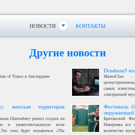
НОВОСТИ
КОНТАКТЫ
Другие новости
Deadmau5 воз
ate of Trance в Амстердаме
MasterClass -
целеустремленны
самых известн
электронной муз
ку: женская территория
Фестиваль G
окружающей 
валь Glastonbury решил создать на
Британский Фес
ную и укомплектованную всем
Наверняка все 
Эта зона будет называться «The
количестве мусо