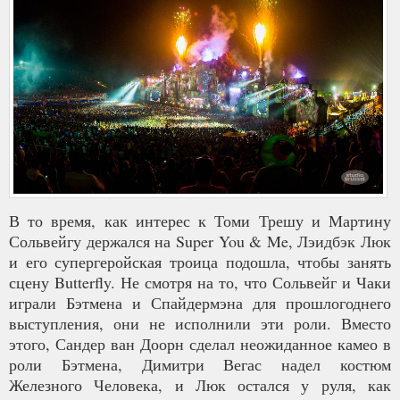
В то время, как интерес к Томи Трешу и Мартину
Сольвейгу держался на Super You & Me, Лэидбэк Люк
и его супергеройская троица подошла, чтобы занять
сцену Butterfly. Не смотря на то, что Сольвейг и Чаки
играли Бэтмена и Спайдермэна для прошлогоднего
выступления, они не исполнили эти роли. Вместо
этого, Сандер ван Доорн сделал неожиданное камео в
роли Бэтмена, Димитри Вегас надел костюм
Железного Человека, и Люк остался у руля, как