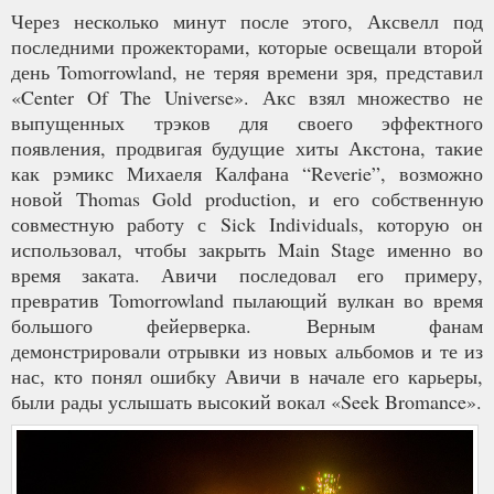
Через несколько минут после этого, Аксвелл под
последними прожекторами, которые освещали второй
день Tomorrowland, не теряя времени зря, представил
«Center Of The Universe». Акс взял множество не
выпущенных трэков для своего эффектного
появления, продвигая будущие хиты Акстона, такие
как рэмикс Михаеля Калфана “Reverie”, возможно
новой Thomas Gold production, и его собственную
совместную работу с Sick Individuals, которую он
использовал, чтобы закрыть Main Stage именно во
время заката. Авичи последовал его примеру,
превратив Tomorrowland пылающий вулкан во время
большого фейерверка. Верным фанам
демонстрировали отрывки из новых альбомов и те из
нас, кто понял ошибку Авичи в начале его карьеры,
были рады услышать высокий вокал «Seek Bromance».