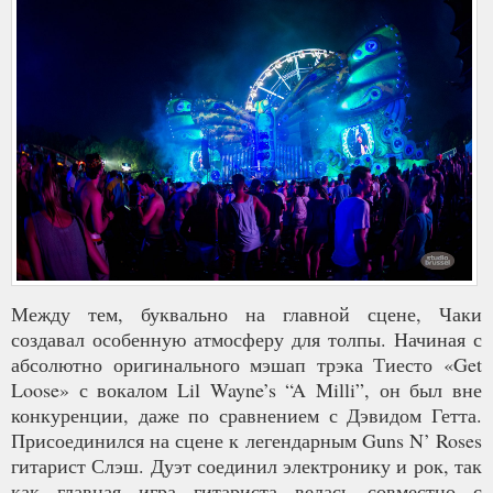
Между тем, буквально на главной сцене, Чаки
создавал особенную атмосферу для толпы. Начиная с
абсолютно оригинального мэшап трэка Тиесто «Get
Loose» с вокалом Lil Wayne’s “A Milli”, он был вне
конкуренции, даже по сравнением с Дэвидом Гетта.
Присоединился на сцене к легендарным Guns N’ Roses
гитарист Слэш. Дуэт соединил электронику и рок, так
как главная игра гитариста велась совместно с