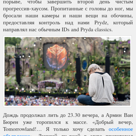
порыве, чтобы завершить второй день чистым
прогрессив-хаусом. Пропитанные с головы до ног, мы
бросали наши камеры и наши вещи на обочины,
предоставляя контроль над нами Prydz, который
направлял нас обычным IDs and Pryda classics.
Дождь продолжал лить до 23.30 вечера, а Армин Ван
Бюрен уже торопился к массе. «Добрый вечер,
Tomorrowland!… Я только хочу сделать
особенное
объявление
». Лучший ди-джей в мире приготовил