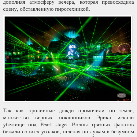
дополняя атмосферу вечера, которая превосходила
сцену, обставленную пиротехникой.
Так как проливные дожди промочили по земле,
множество верных поклонников Эрика искали
убежище под Pearl stage. Волны грязных фанатов
бежали со всех уголков, шлепая по лужам в безумном